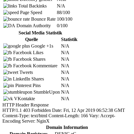
Total Backinks
N/A
Page Speed
88/100
Bounce Rate
100/100
Domain Authority
0/100
Social Media Statistik
Quelle
Statistik
Google +1s
N/A
Facebook Likes
N/A
Facebook Shares
N/A
Facebook Kommentare
N/A
Tweets
N/A
LinkedIn Shares
N/A
Pinterest Pins
N/A
StumbleUpon
N/A
VKontakte
N/A
HTTP Header Response
HTTP/1.1 403 Forbidden Date: Fri, 12 Apr 2019 06:52:38 GMT
Content-Type: text/html Content-Length: 166 Vary: Accept-
Encoding Server: NginX
Domain Information
Domain Registrar:
DENIC eG