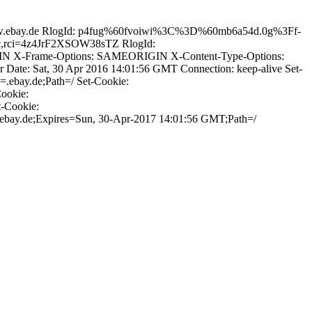
//www.ebay.de RlogId: p4fug%60fvoiwi%3C%3D%60mb6a54d.0g%3Ff-
c,rci=4z4JrF2XSOW38sTZ RlogId:
 X-Frame-Options: SAMEORIGIN X-Content-Type-Options:
er Date: Sat, 30 Apr 2016 14:01:56 GMT Connection: keep-alive Set-
ay.de;Path=/ Set-Cookie:
ookie:
Cookie:
xpires=Sun, 30-Apr-2017 14:01:56 GMT;Path=/