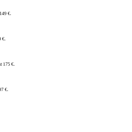
149 €.
 €.
t 175 €.
97 €.