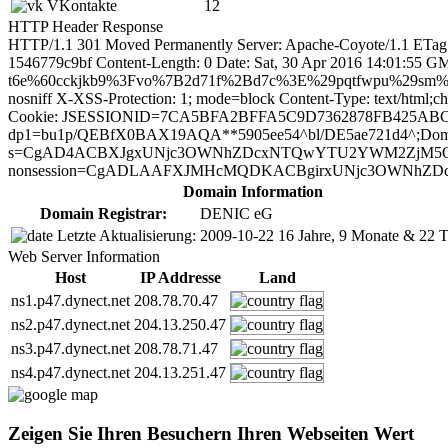
VKontakte
12
HTTP Header Response
HTTP/1.1 301 Moved Permanently Server: Apache-Coyote/1.1 ETag
1546779c9bf Content-Length: 0 Date: Sat, 30 Apr 2016 14:01
t6e%60cckjkb9%3Fvo%7B2d71f%2Bd7c%3E%29pqtfwpu%29sm%7E%2
nosniff X-XSS-Protection: 1; mode=block Content-Type: text/html;c
Cookie: JSESSIONID=7CA5BFA2BFFA5C9D7362878FB425ABC5; Pat
dp1=bu1p/QEBfX0BAX19AQA**5905ee54^bl/DE5ae721d4^;Domain=.
s=CgAD4ACBXJgxUNjc3OWNhZDcxNTQwYTU2YWM2ZjM5OGM4ZmY
nonsession=CgADLAAFXJMHcMQDKACBgirxUNjc3OWNhZDcxNT
Domain Information
Domain Registrar:
DENIC eG
Letzte Aktualisierung:
2009-10-22
16 Jahre, 9 Monate & 22 T
Web Server Information
Host
IP Addresse
Land
ns1.p47.dynect.net
208.78.70.47
ns2.p47.dynect.net
204.13.250.47
ns3.p47.dynect.net
208.78.71.47
ns4.p47.dynect.net
204.13.251.47
Zeigen Sie Ihren Besuchern Ihren Webseiten Wert