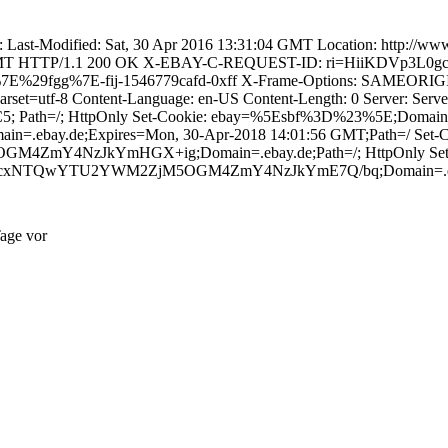
: Last-Modified: Sat, 30 Apr 2016 13:31:04 GMT Location: http:
:55 GMT HTTP/1.1 200 OK X-EBAY-C-REQUEST-ID: ri=HiiKDVp3L0g
9fgg%7E-fij-1546779cafd-0xff X-Frame-Options: SAMEORIGIN
harset=utf-8 Content-Language: en-US Content-Length: 0 Server: Serv
h=/; HttpOnly Set-Cookie: ebay=%5Esbf%3D%23%5E;Domain=.eb
ebay.de;Expires=Mon, 30-Apr-2018 14:01:56 GMT;Path=/ Set-C
4NzJkYmHGX+ig;Domain=.ebay.de;Path=/; HttpOnly Set-
QwYTU2YWM2ZjM5OGM4ZmY4NzJkYmE7Q/bq;Domain=.ebay.de;E
age vor