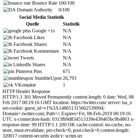
Bounce Rate
100/100
Domain Authority
0/100
Social Media Statistik
Quelle
Statistik
Google +1s
N/A
Facebook Likes
N/A
Facebook Shares
N/A
Facebook Kommentare
N/A
Tweets
N/A
LinkedIn Shares
N/A
Pinterest Pins
671
StumbleUpon
26,793
VKontakte
1
HTTP Header Response
HTTP/1.1 301 Moved Permanently content-length: 0 date: Wed, 08
Feb 2017 00:19:16 GMT location: https://twitter.com/ server: tsa_o
set-cookie: guest_id=v1%3A148651315662539094;
Domain=.twitter.com; Path=/; Expires=Fri, 08-Feb-2019 00:19:16
UTC x-connection-hash: 0313fb9d834513339e439465bc9b4863 x-
response-time: 99 HTTP/1.1 200 OK cache-control: no-cache, no-
store, must-revalidate, pre-check=0, post-check=0 content-length:
320017 content-security-policy: script-src