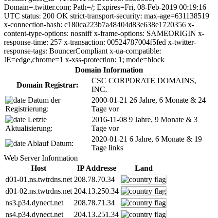
Domain=.twitter.com; Path=/; Expires=Fri, 08-Feb-2019 00:19:16
UTC status: 200 OK strict-transport-security: max-age=631138519
x-connection-hash: c180ca223b7a48404d83e638e1720356 x-
content-type-options: nosniff x-frame-options: SAMEORIGIN x-
response-time: 257 x-transaction: 00524787004f5fed x-twitter-
response-tags: BouncerCompliant x-ua-compatible:
IE=edge,chrome=1 x-xss-protection: 1; mode=block
Domain Information
CSC CORPORATE DOMAINS,
Domain Registrar:
INC.
Datum der
2000-01-21
26 Jahre, 6 Monate & 24
Registrierung:
Tage vor
Letzte
2016-11-08
9 Jahre, 9 Monate & 3
Aktualisierung:
Tage vor
2020-01-21
6 Jahre, 6 Monate & 19
Ablauf Datum:
Tage links
Web Server Information
Host
IP Addresse
Land
d01-01.ns.twtrdns.net
208.78.70.34
d01-02.ns.twtrdns.net
204.13.250.34
ns3.p34.dynect.net
208.78.71.34
ns4.p34.dynect.net
204.13.251.34