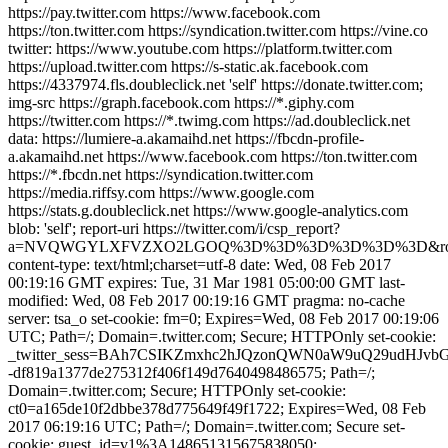
https://pay.twitter.com https://www.facebook.com
https://ton.twitter.com https://syndication.twitter.com https://vine.co
twitter: https://www.youtube.com https://platform.twitter.com
https://upload.twitter.com https://s-static.ak.facebook.com
https://4337974.fls.doubleclick.net 'self' https://donate.twitter.com;
img-src https://graph.facebook.com https://*.giphy.com
https://twitter.com https://*.twimg.com https://ad.doubleclick.net
data: https://lumiere-a.akamaihd.net https://fbcdn-profile-
a.akamaihd.net https://www.facebook.com https://ton.twitter.com
https://*.fbcdn.net https://syndication.twitter.com
https://media.riffsy.com https://www.google.com
https://stats.g.doubleclick.net https://www.google-analytics.com
blob: 'self'; report-uri https://twitter.com/i/csp_report?
a=NVQWGYLXFVZXO2LGOQ%3D%3D%3D%3D%3D%3D&ro=f
content-type: text/html;charset=utf-8 date: Wed, 08 Feb 2017
00:19:16 GMT expires: Tue, 31 Mar 1981 05:00:00 GMT last-
modified: Wed, 08 Feb 2017 00:19:16 GMT pragma: no-cache
server: tsa_o set-cookie: fm=0; Expires=Wed, 08 Feb 2017 00:19:06
UTC; Path=/; Domain=.twitter.com; Secure; HTTPOnly set-cookie:
_twitter_sess=BAh7CSIKZmxhc2hJQzonQWN0aW9uQ29ud
-df819a1377de275312f406f149d7640498486575; Path=/;
Domain=.twitter.com; Secure; HTTPOnly set-cookie:
ct0=a165de10f2dbbe378d775649f49f1722; Expires=Wed, 08 Feb
2017 06:19:16 UTC; Path=/; Domain=.twitter.com; Secure set-
cookie: guest_id=v1%3A148651315675838050;