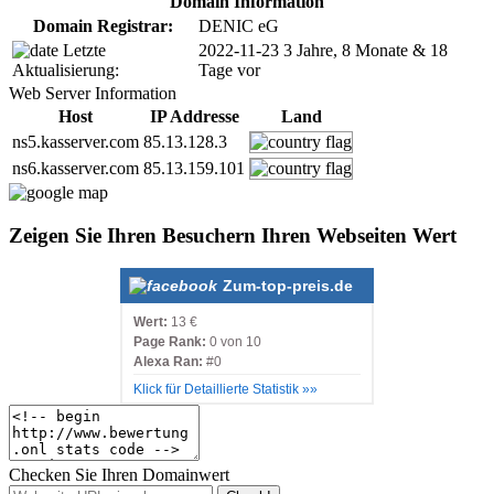
Domain Information
Domain Registrar:
DENIC eG
Letzte
2022-11-23
3 Jahre, 8 Monate & 18
Aktualisierung:
Tage vor
Web Server Information
Host
IP Addresse
Land
ns5.kasserver.com
85.13.128.3
ns6.kasserver.com
85.13.159.101
Zeigen Sie Ihren Besuchern Ihren Webseiten Wert
Zum-top-preis.de
Wert:
13 €
Page Rank:
0 von 10
Alexa Ran:
#0
Klick für Detaillierte Statistik »»
Checken Sie Ihren Domainwert